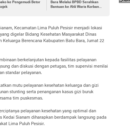
ako ke Pengemudi Betor
Bara Melalui BPBD Serahkan
Gojek
Bantuan ke Ahli Waris Korban
Laut
nam, Kecamatan Lima Puluh Pesisir menjadi lokasi
 yang digelar Bidang Kesehatan Masyarakat Dinas
n Keluarga Berencana Kabupaten Batu Bara, Jumat 22
mbinaan berkelanjutan kepada fasilitas pelayanan
gsung dan diskusi dengan petugas, tim supervisi menilai
n standar pelayanan.
katkan mutu pelayanan kesehatan keluarga dan gizi
unan stunting serta penanganan kasus gizi buruk
ersama tim puskesmas.
rciptanya pelayanan kesehatan yang optimal dan
as Kedai Sianam diharapkan berdampak langsung pada
kat Lima Puluh Pesisir.