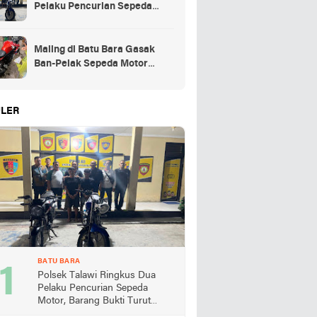
Pelaku Pencurian Sepeda
Motor, Barang Bukti Turut
Diamankan
Maling di Batu Bara Gasak
Ban-Pelak Sepeda Motor
Jemaah Shalat Jum'at
LER
BATU BARA
Polsek Talawi Ringkus Dua
Pelaku Pencurian Sepeda
Motor, Barang Bukti Turut
Diamankan