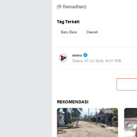
(R Ramadhan)
Tag Terkait
Batu Bara
Daerah
xtrens
Selasa, 07 Juli 2026, 16:57 WIB
REKOMENDASI