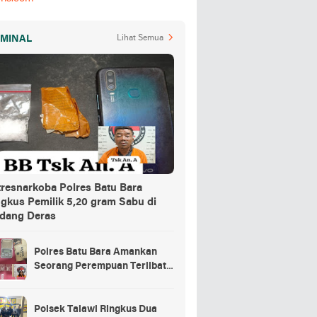
IMINAL
Lihat Semua
tresnarkoba Polres Batu Bara
ngkus Pemilik 5,20 gram Sabu di
dang Deras
Polres Batu Bara Amankan
Seorang Perempuan Terlibat
Peredaran Sabu di Nibung
Hangus
Polsek Talawi Ringkus Dua