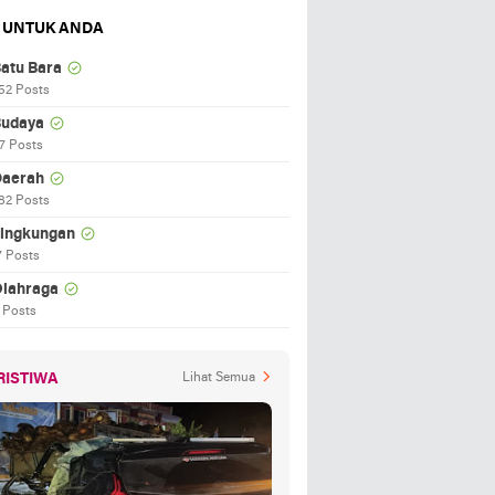
 UNTUK ANDA
atu Bara
52 Posts
udaya
7 Posts
aerah
82 Posts
ingkungan
7 Posts
lahraga
 Posts
RISTIWA
Lihat Semua