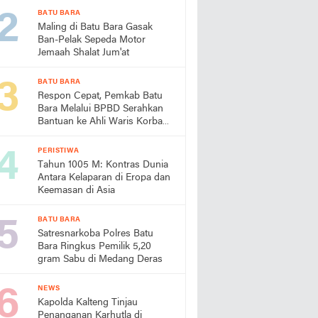
BATU BARA
Maling di Batu Bara Gasak
Ban-Pelak Sepeda Motor
Jemaah Shalat Jum'at
BATU BARA
Respon Cepat, Pemkab Batu
Bara Melalui BPBD Serahkan
Bantuan ke Ahli Waris Korban
Laut
PERISTIWA
Tahun 1005 M: Kontras Dunia
Antara Kelaparan di Eropa dan
Keemasan di Asia
BATU BARA
Satresnarkoba Polres Batu
Bara Ringkus Pemilik 5,20
gram Sabu di Medang Deras
NEWS
Kapolda Kalteng Tinjau
Penanganan Karhutla di