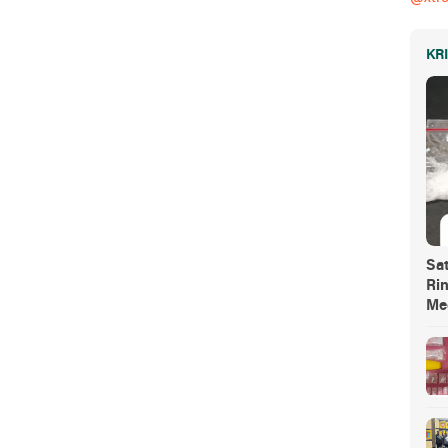
KR
Sa
Ri
Me