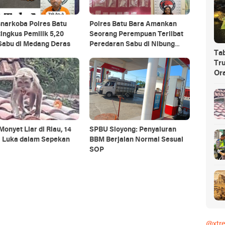
narkoba Polres Batu
Polres Batu Bara Amankan
ingkus Pemilik 5,20
Seorang Perempuan Terlibat
Sabu di Medang Deras
Peredaran Sabu di Nibung
Ta
Hangus
Tru
Or
Monyet Liar di Riau, 14
SPBU Sioyong: Penyaluran
 Luka dalam Sepekan
BBM Berjalan Normal Sesuai
SOP
@xtr