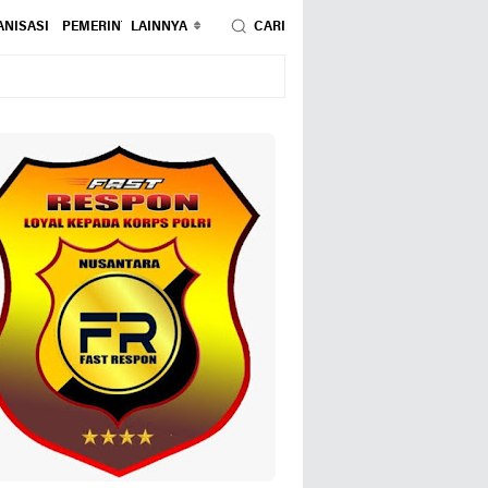
NISASI
PEMERINTAHAN
LAINNYA
PENDIDIKAN
CARI
PERISTIWA
POLITIK
SOSIAL