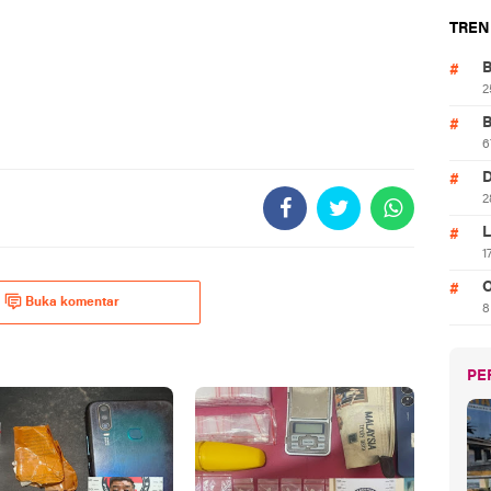
TREN
B
2
B
6
D
2
L
1
O
Buka komentar
8
PE