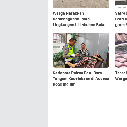
Warga Harapkan
Satres
Pembangunan Jalan
Bara R
Lingkungan III Labuhan Ruku
gram 
Segera Diselesaikan
Satlantas Polres Batu Bara
Teror 
Tangani Kecelakaan di Access
Warga
Road Inalum