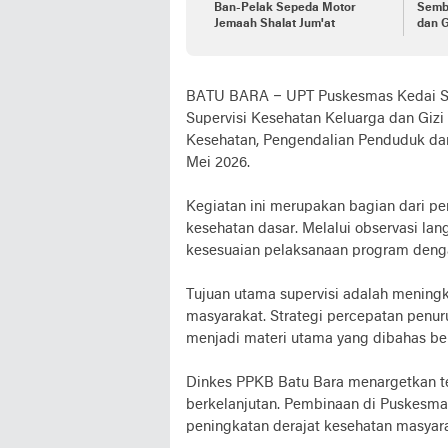
Ban-Pelak Sepeda Motor
Semb
Jemaah Shalat Jum'at
dan 
BATU BARA – UPT Puskesmas Kedai Sia
Supervisi Kesehatan Keluarga dan Gizi
Kesehatan, Pengendalian Penduduk da
Mei 2026.
Kegiatan ini merupakan bagian dari pe
kesehatan dasar. Melalui observasi lan
kesesuaian pelaksanaan program denga
Tujuan utama supervisi adalah mening
masyarakat. Strategi percepatan penur
menjadi materi utama yang dibahas b
Dinkes PPKB Batu Bara menargetkan te
berkelanjutan. Pembinaan di Puskesm
peningkatan derajat kesehatan masyara