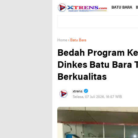
BATU BARA
B
Home
›
Batu Bara
Bedah Program Kel
Dinkes Batu Bara 
Berkualitas
xtrens
Selasa, 07 Juli 2026, 16:57 WIB