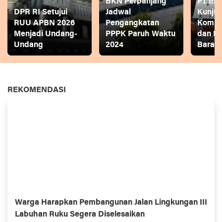
BKN Perpanjang
PT Ina
DPR RI Setujui
Jadwal
Kunjun
RUU APBN 2026
Pengangkatan
Komite
Menjadi Undang-
PPPK Paruh Waktu
dan P
Undang
2024
Bara
REKOMENDASI
Warga Harapkan Pembangunan Jalan Lingkungan III
Labuhan Ruku Segera Diselesaikan