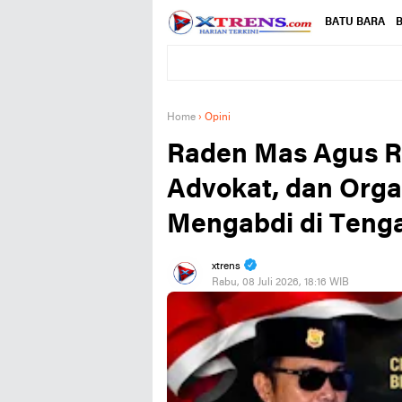
BATU BARA
B
Home
›
Opini
Raden Mas Agus Ru
Advokat, dan Orga
Mengabdi di Teng
xtrens
Rabu, 08 Juli 2026, 18:16 WIB