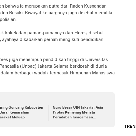
an bahwa ia merupakan putra dari Raden Kusnandar,
den Besuki. Riwayat keluarganya juga disebut memiliki
olisian.
uk kakek dan paman-pamannya dari Flores, disebut
, ayahnya dikabarkan pernah mengikuti pendidikan
lores juga menempuh pendidikan tinggi di Universitas
 Pancasila (Unpac) Jakarta Selama berkiprah di dunia
if dalam berbagai wadah, termasuk Himpunan Mahasiswa
Miring Goncang Kabupaten
Guru Besar UIN Jakarta: Asta
 Bara, Kemarahan
Protas Kemenag Menata
arakat Meluap
Peradaban Keagamaan
Indonesia
TREN