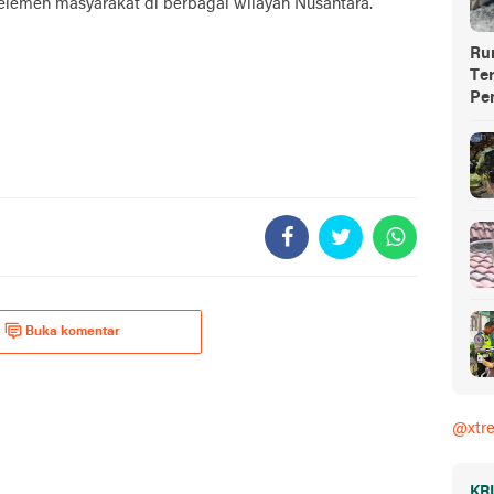
elemen masyarakat di berbagai wilayah Nusantara.
Ru
Te
Pe
Buka komentar
@xtr
KR