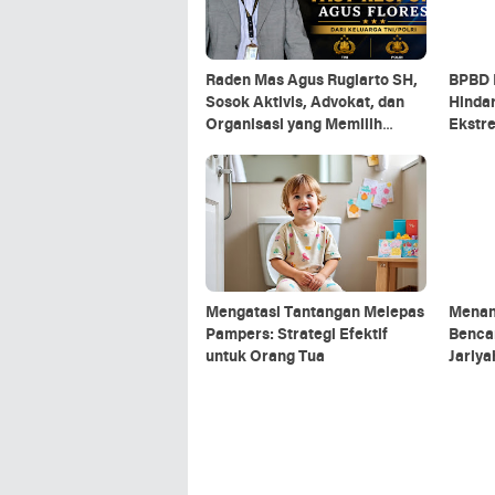
Raden Mas Agus Rugiarto SH,
BPBD 
Sosok Aktivis, Advokat, dan
Hinda
Organisasi yang Memilih
Ekstre
Tetap Mengabdi di Tengah
Dibata
Masyarakat
Mengatasi Tantangan Melepas
Menan
Pampers: Strategi Efektif
Benca
untuk Orang Tua
Jariya