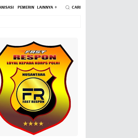
NISASI
PEMERINTAHAN
LAINNYA
PENDIDIKAN
CARI
PERISTIWA
POLITIK
SOSIAL