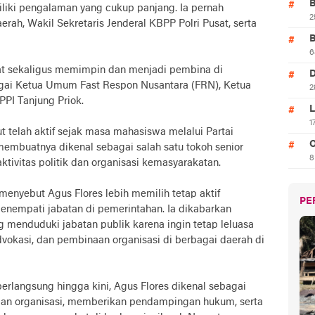
B
iliki pengalaman yang cukup panjang. Ia pernah
2
rah, Wakil Sekretaris Jenderal KBPP Polri Pusat, serta
B
6
okat sekaligus memimpin dan menjadi pembina di
D
bagai Ketua Umum Fast Respon Nusantara (FRN), Ketua
2
PI Tanjung Priok.
L
1
ut telah aktif sejak masa mahasiswa melalui Partai
O
embuatnya dikenal sebagai salah satu tokoh senior
8
tivitas politik dan organisasi kemasyarakatan.
enyebut Agus Flores lebih memilih tetap aktif
PE
nempati jabatan di pemerintahan. Ia dikabarkan
 menduduki jabatan publik karena ingin tetap leluasa
dvokasi, dan pembinaan organisasi di berbagai daerah di
erlangsung hingga kini, Agus Flores dikenal sebagai
gan organisasi, memberikan pendampingan hukum, serta