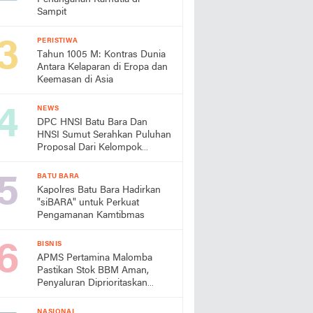
Sampit
PERISTIWA
Tahun 1005 M: Kontras Dunia
Antara Kelaparan di Eropa dan
Keemasan di Asia
NEWS
DPC HNSI Batu Bara Dan
HNSI Sumut Serahkan Puluhan
Proposal Dari Kelompok
Nelayan
BATU BARA
Kapolres Batu Bara Hadirkan
"siBARA" untuk Perkuat
Pengamanan Kamtibmas
BISNIS
APMS Pertamina Malomba
Pastikan Stok BBM Aman,
Penyaluran Diprioritaskan
untuk Petani
NASIONAL