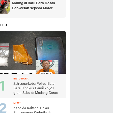
Maling di Batu Bara Gasak
Ban-Pelak Sepeda Motor
Jemaah Shalat Jum'at
LER
BATU BARA
Satresnarkoba Polres Batu
Bara Ringkus Pemilik 5,20
gram Sabu di Medang Deras
NEWS
Kapolda Kalteng Tinjau
Penanganan Karhutla di