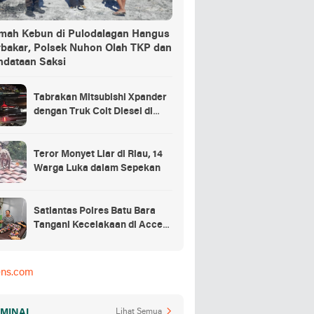
mah Kebun di Pulodalagan Hangus
rbakar, Polsek Nuhon Olah TKP dan
ndataan Saksi
Tabrakan Mitsubishi Xpander
dengan Truk Colt Diesel di
Batu Bara, Satu Orang
Meninggal Ditempat
Teror Monyet Liar di Riau, 14
Warga Luka dalam Sepekan
Satlantas Polres Batu Bara
Tangani Kecelakaan di Access
Road Inalum
ens.com
IMINAL
Lihat Semua