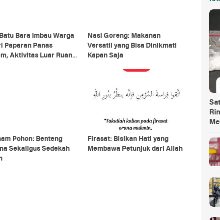
Batu Bara Imbau Warga
Nasi Goreng: Makanan
ri Paparan Panas
Versatil yang Bisa Dinikmati
m, Aktivitas Luar Ruang
Kapan Saja
si
Sa
Ri
Me
am Pohon: Benteng
Firasat: Bisikan Hati yang
na Sekaligus Sedekah
Membawa Petunjuk dari Allah
h