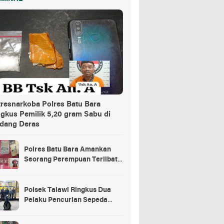
tresnarkoba Polres Batu Bara
ngkus Pemilik 5,20 gram Sabu di
dang Deras
Polres Batu Bara Amankan
Seorang Perempuan Terlibat
Peredaran Sabu di Nibung
Hangus
Polsek Talawi Ringkus Dua
Pelaku Pencurian Sepeda
Motor, Barang Bukti Turut
Diamankan