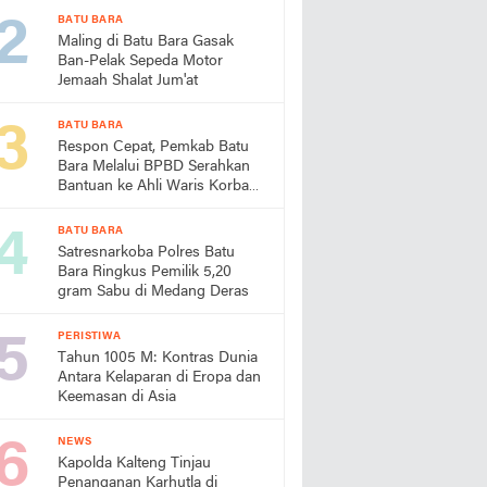
BATU BARA
Maling di Batu Bara Gasak
Ban-Pelak Sepeda Motor
Jemaah Shalat Jum'at
BATU BARA
Respon Cepat, Pemkab Batu
Bara Melalui BPBD Serahkan
Bantuan ke Ahli Waris Korban
Laut
BATU BARA
Satresnarkoba Polres Batu
Bara Ringkus Pemilik 5,20
gram Sabu di Medang Deras
PERISTIWA
Tahun 1005 M: Kontras Dunia
Antara Kelaparan di Eropa dan
Keemasan di Asia
NEWS
Kapolda Kalteng Tinjau
Penanganan Karhutla di