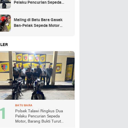
Pelaku Pencurian Sepeda
Motor, Barang Bukti Turut
Diamankan
Maling di Batu Bara Gasak
Ban-Pelak Sepeda Motor
Jemaah Shalat Jum'at
LER
BATU BARA
Polsek Talawi Ringkus Dua
Pelaku Pencurian Sepeda
Motor, Barang Bukti Turut
Diamankan