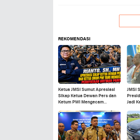
REKOMENDASI
Ketua JMSI Sumut Apresiasi
JMSI 
Sikap Ketua Dewan Pers dan
Presi
Ketum PWI Mengecam
Jadi 
Pernyataan Hotman Paris
yang Dinilai Merendahkan
Profesi Wartawan