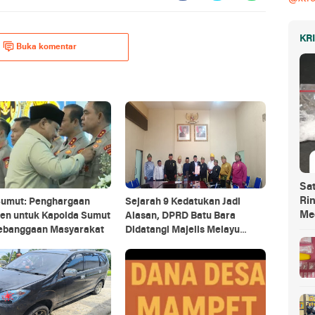
KR
Buka komentar
Sa
Ri
Sumut: Penghargaan
Sejarah 9 Kedatukan Jadi
Me
den untuk Kapolda Sumut
Alasan, DPRD Batu Bara
Kebanggaan Masyarakat
Didatangi Majelis Melayu
Bahas Perda