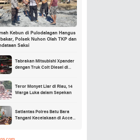
mah Kebun di Pulodalagan Hangus
rbakar, Polsek Nuhon Olah TKP dan
ndataan Saksi
Tabrakan Mitsubishi Xpander
dengan Truk Colt Diesel di
Batu Bara, Satu Orang
Meninggal Ditempat
Teror Monyet Liar di Riau, 14
Warga Luka dalam Sepekan
Satlantas Polres Batu Bara
Tangani Kecelakaan di Access
Road Inalum
ens.com