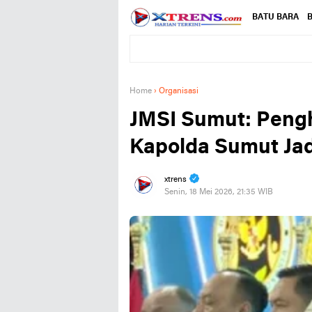
BATU BARA
B
Home
›
Organisasi
JMSI Sumut: Peng
Kapolda Sumut Ja
xtrens
Senin, 18 Mei 2026, 21:35 WIB