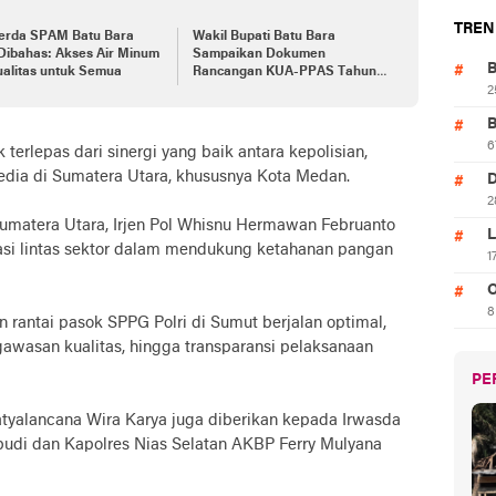
TREN
erda SPAM Batu Bara
Wakil Bupati Batu Bara
Dibahas: Akses Air Minum
Sampaikan Dokumen
B
alitas untuk Semua
Rancangan KUA-PPAS Tahun
Anggaran 2026
2
B
6
 terlepas dari sinergi yang baik antara kepolisian,
edia di Sumatera Utara, khususnya Kota Medan.
D
2
umatera Utara, Irjen Pol Whisnu Hermawan Februanto
L
asi lintas sektor dalam mendukung ketahanan pangan
1
O
8
rantai pasok SPPG Polri di Sumut berjalan optimal,
gawasan kualitas, hingga transparansi pelaksanaan
PE
tyalancana Wira Karya juga diberikan kepada Irwasda
di dan Kapolres Nias Selatan AKBP Ferry Mulyana