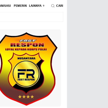
NISASI
PEMERINTAHAN
LAINNYA
PENDIDIKAN
CARI
PERISTIWA
POLITIK
SOSIAL