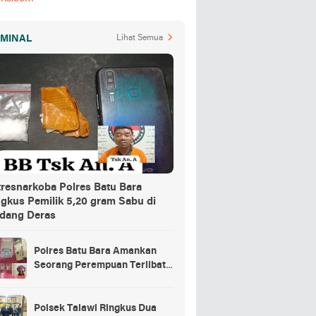
IMINAL
Lihat Semua
tresnarkoba Polres Batu Bara
ngkus Pemilik 5,20 gram Sabu di
dang Deras
Polres Batu Bara Amankan
Seorang Perempuan Terlibat
Peredaran Sabu di Nibung
Hangus
Polsek Talawi Ringkus Dua