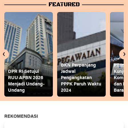
FEATURED
‹
›
BKN Perpanjang
PT Ina
DPR RI Setujui
Jadwal
Kunjun
RUU APBN 2026
Pengangkatan
Komite
Menjadi Undang-
PPPK Paruh Waktu
dan P
Undang
2024
Bara
REKOMENDASI