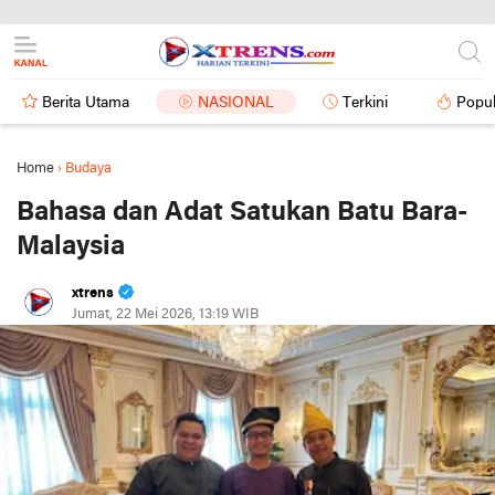
Berita Utama
NASIONAL
Terkini
Popul
Home
›
Budaya
Bahasa dan Adat Satukan Batu Bara-
Malaysia
xtrens
Jumat, 22 Mei 2026, 13:19 WIB