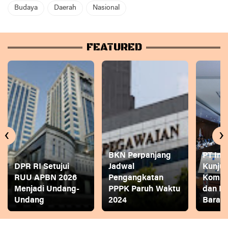
Budaya
Daerah
Nasional
FEATURED
‹
›
BKN Perpanjang
PT Ina
DPR RI Setujui
Jadwal
Kunjun
RUU APBN 2026
Pengangkatan
Komite
Menjadi Undang-
PPPK Paruh Waktu
dan P
Undang
2024
Bara