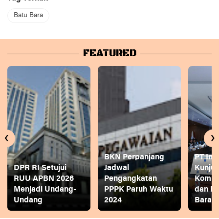
Batu Bara
FEATURED
‹
›
BKN Perpanjang
PT Ina
DPR RI Setujui
Jadwal
Kunjun
RUU APBN 2026
Pengangkatan
Komite
Menjadi Undang-
PPPK Paruh Waktu
dan P
Undang
2024
Bara