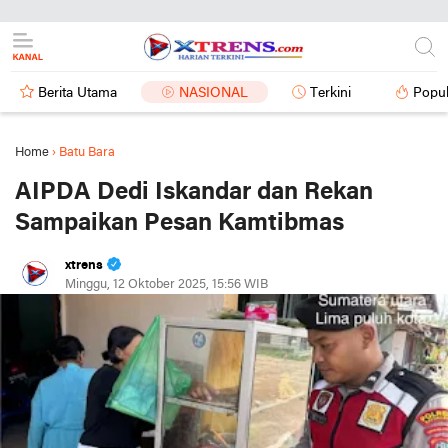
Berita Utama
NASIONAL
Terkini
Popul
Home
›
Batu Bara
AIPDA Dedi Iskandar dan Rekan
Sampaikan Pesan Kamtibmas
xtrens
Minggu, 12 Oktober 2025, 15:56 WIB