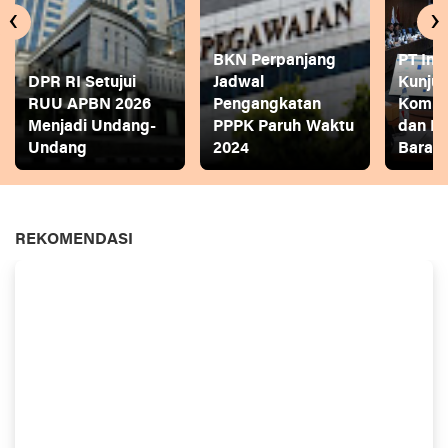
‹
›
BKN Perpanjang
PT Ina
DPR RI Setujui
Jadwal
Kunjun
RUU APBN 2026
Pengangkatan
Komite
Menjadi Undang-
PPPK Paruh Waktu
dan P
Undang
2024
Bara
REKOMENDASI