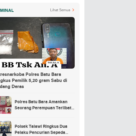
IMINAL
Lihat Semua
tresnarkoba Polres Batu Bara
ngkus Pemilik 5,20 gram Sabu di
dang Deras
Polres Batu Bara Amankan
Seorang Perempuan Terlibat
Peredaran Sabu di Nibung
Hangus
Polsek Talawi Ringkus Dua
Pelaku Pencurian Sepeda