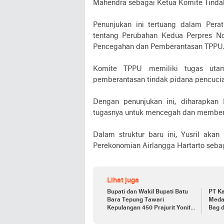
Mahendra sebagai Ketua Komite Tinda
Penunjukan ini tertuang dalam Perat
tentang Perubahan Kedua Perpres No
Pencegahan dan Pemberantasan TPPU
Komite TPPU memiliki tugas uta
pemberantasan tindak pidana pencucia
Dengan penunjukan ini, diharapkan
tugasnya untuk mencegah dan memberan
Dalam struktur baru ini, Yusril a
Perekonomian Airlangga Hartarto sebag
Lihat juga
Bupati dan Wakil Bupati Batu
PT Ka
Bara Tepung Tawari
Meda
Kepulangan 450 Prajurit Yonif
Bag d
126/KC
Repre