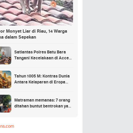
or Monyet Liar di Riau, 14 Warga
ka dalam Sepekan
Satlantas Polres Batu Bara
Tangani Kecelakaan di Access
Road Inalum
Tahun 1005 M: Kontras Dunia
Antara Kelaparan di Eropa
dan Keemasan di Asia
Matraman memanas: 7 orang
ditahan buntut bentrokan yang
menewaskan 1 pemuda
ens.com