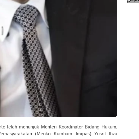
to telah menunjuk Menteri Koordinator Bidang Hukum,
Pemasyarakatan (Menko Kumham Imipas) Yusril Ihza