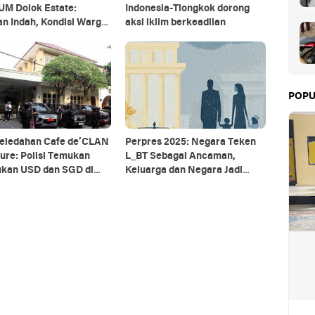
M Dolok Estate:
Indonesia-Tiongkok dorong
n Indah, Kondisi Warga
aksi iklim berkeadilan
 Tergantung BLT
POPU
eledahan Cafe de’CLAN
Perpres 2025: Negara Teken
ure: Polisi Temukan
L_BT Sebagai Ancaman,
kan USD dan SGD di
Keluarga dan Negara Jadi
 Brankas Rahasia
Garis Depan Penjagaan Nilai