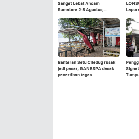
Sangat Lebat Ancam
LONSU
Sumatera 2-8 Agustus,
Lapora
Potensi Banjir dan Longsor
Masih
Mengintai
Bantaran Setu Ciledug rusak
Pengg
jadi pasar, GANESPA desak
Signat
penertiban tegas
Tumpu
dalam