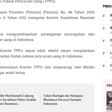
k Pidana Pencucian Uang (TPPU).
TREN
uran Presiden (Perpres) (Perpres) No. 88 Tahun 2025
B
. 6 Tahun 2012 mengenai Komite Koordinasi Nasional
2
.
B
6
ma mengoordinasikan penanganan pencegahan dan
n uang di Indonesia.
D
2
 Komite TPPU dapat lebih efektif dalam menjalankan
L
tas tindak pidana pencucian uang di Indonesia.
1
O
kan memimpin Komite TPPU dan didampingi oleh Menko
8
ai wakil ketua.
PE
lbe Nutritionals Cabang
Tobat Ekologis dari Kampus:
n Serahkan Paket Goddie
Membaca Darurat Sampah
ari Business
Indonesia
sentative pada JMSI