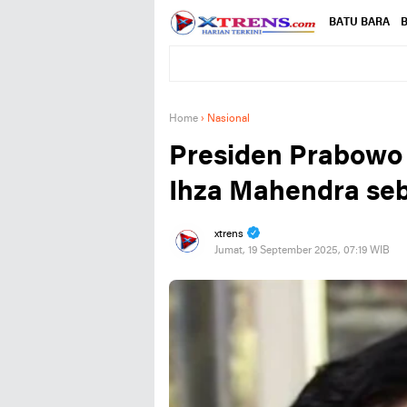
BATU BARA
B
Home
›
Nasional
Presiden Prabowo 
Ihza Mahendra se
xtrens
Jumat, 19 September 2025, 07:19 WIB