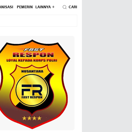
NISASI
PEMERINTAHAN
LAINNYA
PENDIDIKAN
CARI
PERISTIWA
POLITIK
SOSIAL