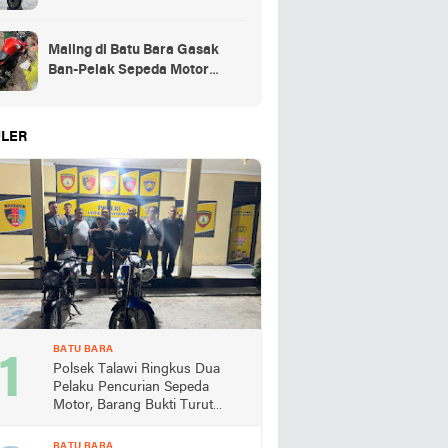
Motor, Barang Bukti Turut
Diamankan
Maling di Batu Bara Gasak
Ban-Pelak Sepeda Motor
Jemaah Shalat Jum'at
LER
BATU BARA
Polsek Talawi Ringkus Dua
Pelaku Pencurian Sepeda
Motor, Barang Bukti Turut
Diamankan
BATU BARA