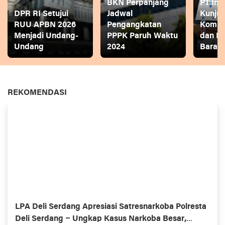
BKN Perpanjang
PT Ina
DPR RI Setujui
Jadwal
Kunjun
RUU APBN 2026
Pengangkatan
Komite
Menjadi Undang-
PPPK Paruh Waktu
dan P
Undang
2024
Bara
REKOMENDASI
LPA Deli Serdang Apresiasi Satresnarkoba Polresta
Deli Serdang – Ungkap Kasus Narkoba Besar,