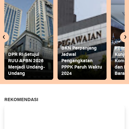
‹
›
BKN Perpanjang
PT Ina
DPR RI Setujui
Jadwal
Kunjun
RUU APBN 2026
Pengangkatan
Komite
Menjadi Undang-
PPPK Paruh Waktu
dan P
Undang
2024
Bara
REKOMENDASI