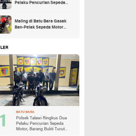
Pelaku Pencurian Sepeda
Motor, Barang Bukti Turut
Diamankan
Maling di Batu Bara Gasak
Ban-Pelak Sepeda Motor
Jemaah Shalat Jum'at
LER
BATU BARA
Polsek Talawi Ringkus Dua
Pelaku Pencurian Sepeda
Motor, Barang Bukti Turut
Diamankan