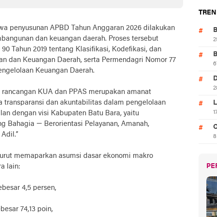
s Perda
TREN
bahwa penyusunan APBD Tahun Anggaran 2026 dilakukan
B
bangunan dan keuangan daerah. Proses tersebut
2
 Tahun 2019 tentang Klasifikasi, Kodefikasi, dan
B
n dan Keuangan Daerah, serta Permendagri Nomor 77
6
engelolaan Keuangan Daerah.
D
2
n rancangan KUA dan PPAS merupakan amanat
 transparansi dan akuntabilitas dalam pengelolaan
L
lan dengan visi Kabupaten Batu Bara, yaitu
1
g Bahagia — Berorientasi Pelayanan, Amanah,
O
Adil.”
8
 turut memaparkan asumsi dasar ekonomi makro
a lain:
PE
besar 4,5 persen,
esar 74,13 poin,