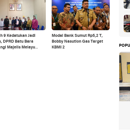
h 9 Kedatukan Jadi
Modal Bank Sumut Rp5,2 T,
n, DPRD Batu Bara
Bobby Nasution Gas Target
POPU
ngi Majelis Melayu
KBMI 2
 Perda