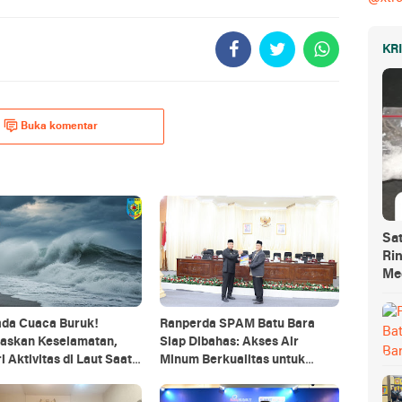
KR
Buka komentar
Sa
Ri
Me
da Cuaca Buruk!
Ranperda SPAM Batu Bara
taskan Keselamatan,
Siap Dibahas: Akses Air
i Aktivitas di Laut Saat
Minum Berkualitas untuk
Semua