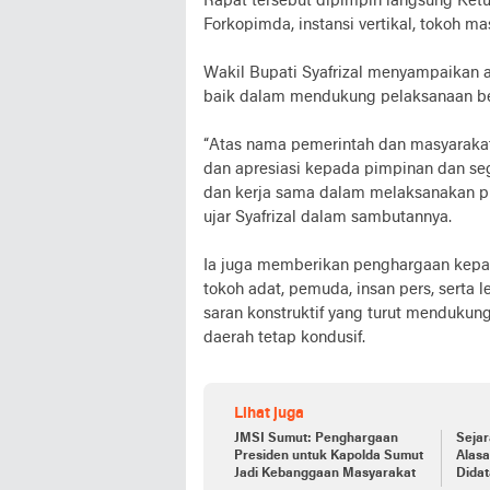
Rapat tersebut dipimpin langsung Ketu
Forkopimda, instansi vertikal, tokoh m
Wakil Bupati Syafrizal menyampaikan 
baik dalam mendukung pelaksanaan b
“Atas nama pemerintah dan masyaraka
dan apresiasi kepada pimpinan dan s
dan kerja sama dalam melaksanakan p
ujar Syafrizal dalam sambutannya.
Ia juga memberikan penghargaan kepada
tokoh adat, pemuda, insan pers, serta 
saran konstruktif yang turut mendukun
daerah tetap kondusif.
Lihat juga
JMSI Sumut: Penghargaan
Sejar
Presiden untuk Kapolda Sumut
Alas
Jadi Kebanggaan Masyarakat
Didat