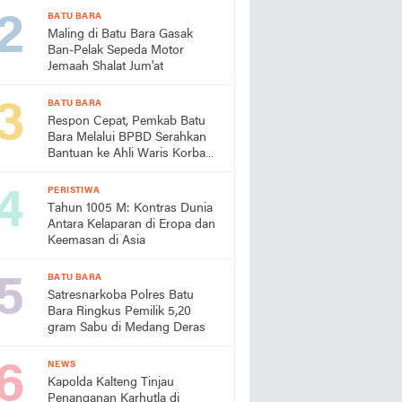
BATU BARA
Maling di Batu Bara Gasak
Ban-Pelak Sepeda Motor
Jemaah Shalat Jum'at
BATU BARA
Respon Cepat, Pemkab Batu
Bara Melalui BPBD Serahkan
Bantuan ke Ahli Waris Korban
Laut
PERISTIWA
Tahun 1005 M: Kontras Dunia
Antara Kelaparan di Eropa dan
Keemasan di Asia
BATU BARA
Satresnarkoba Polres Batu
Bara Ringkus Pemilik 5,20
gram Sabu di Medang Deras
NEWS
Kapolda Kalteng Tinjau
Penanganan Karhutla di