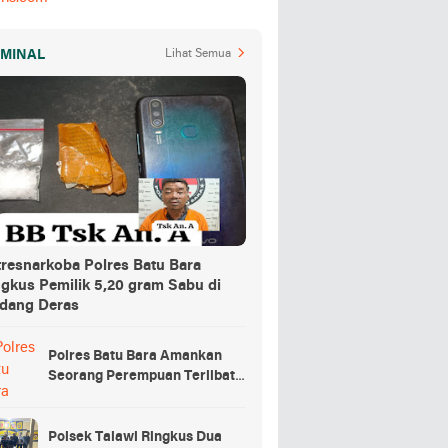
IMINAL
Lihat Semua
tresnarkoba Polres Batu Bara
ngkus Pemilik 5,20 gram Sabu di
dang Deras
Polres Batu Bara Amankan
Seorang Perempuan Terlibat
Peredaran Sabu di Nibung
Hangus
Polsek Talawi Ringkus Dua