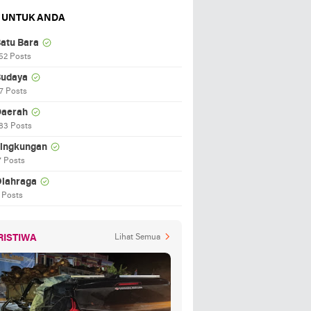
 UNTUK ANDA
atu Bara
52 Posts
udaya
7 Posts
aerah
83 Posts
ingkungan
7 Posts
lahraga
 Posts
RISTIWA
Lihat Semua