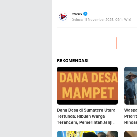
xtrens
Selasa, 11 November 2025, 09:14 WIB
REKOMENDASI
Dana Desa di Sumatera Utara
Waspa
Tertunda: Ribuan Warga
Priori
Terancam, Pemerintah Janji
Hindar
Percepat Pencairan
Ini