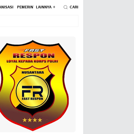
NISASI
PEMERINTAHAN
LAINNYA
PENDIDIKAN
CARI
PERISTIWA
POLITIK
SOSIAL