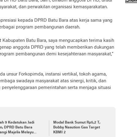
a DPRD Batu Bara, Safi’i, dihadiri anggota DPRD, unsur
asyarakat, dan perwakilan organisasi kemasyarakatan.
apresiasi kepada DPRD Batu Bara atas kerja sama yang
erbagai program pembangunan daerah.
t Kabupaten Batu Bara, saya mengucapkan terima kasih
egenap anggota DPRD yang telah memberikan dukungan
rogram pembangunan demi kesejahteraan masyarakat,”
 unsur Forkopimda, instansi vertikal, tokoh agama,
lembaga swadaya masyarakat atas sinergi, kritik, dan
g penyelenggaraan pemerintahan serta menjaga situasi
ah 9 Kedatukan Jadi
Modal Bank Sumut Rp5,2 T,
an, DPRD Batu Bara
Bobby Nasution Gas Target
angi Majelis Melayu
KBMI 2