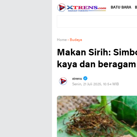
BATU BARA
B
Home
›
Budaya
Makan Sirih: Simb
kaya dan beragam
xtrens
Senin, 21 Juli 2025, 10:54 WIB