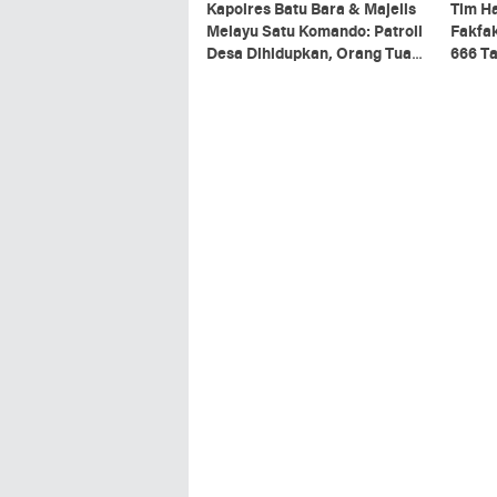
Kapolres Batu Bara & Majelis
Tim Ha
Melayu Satu Komando: Patroli
Fakfa
Desa Dihidupkan, Orang Tua
666 Ta
Diminta Ketat Jaga Anak dari
Papua
Narkoba