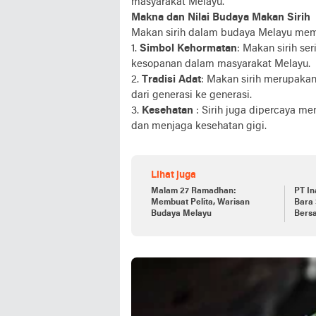
masyarakat Melayu.
Makna dan Nilai Budaya Makan Sirih
Makan sirih dalam budaya Melayu memil
1.
Simbol Kehormatan
: Makan sirih s
kesopanan dalam masyarakat Melayu.
2.
Tradisi Adat
: Makan sirih merupakan
dari generasi ke generasi.
3.
Kesehatan
: Sirih juga dipercaya me
dan menjaga kesehatan gigi.
Lihat juga
Malam 27 Ramadhan:
PT In
Membuat Pelita, Warisan
Bara
Budaya Melayu
Bers