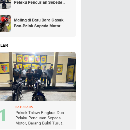
Pelaku Pencurian Sepeda
Motor, Barang Bukti Turut
Diamankan
Maling di Batu Bara Gasak
Ban-Pelak Sepeda Motor
Jemaah Shalat Jum'at
LER
BATU BARA
Polsek Talawi Ringkus Dua
Pelaku Pencurian Sepeda
Motor, Barang Bukti Turut
Diamankan