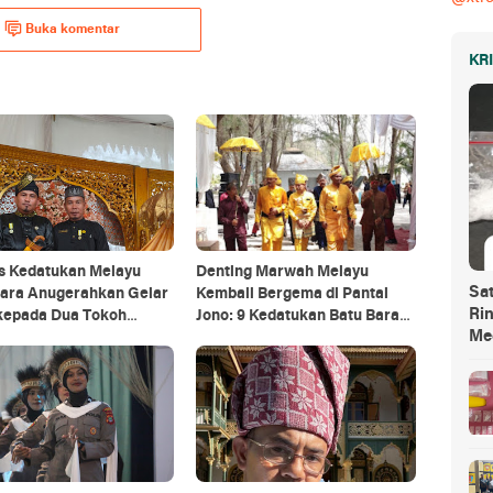
Buka komentar
KR
is Kedatukan Melayu
Denting Marwah Melayu
Sa
Bara Anugerahkan Gelar
Kembali Bergema di Pantai
Ri
 kepada Dua Tokoh
Jono: 9 Kedatukan Batu Bara
Me
ik Masyarakat Batu Bara
Bersatu Jaga Adat