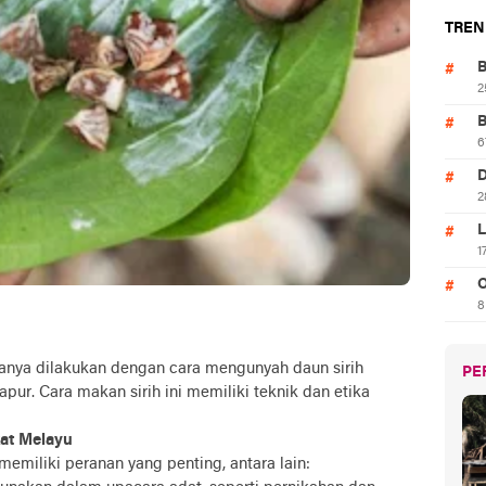
TREN
B
2
B
6
D
2
L
1
O
8
anya dilakukan dengan cara mengunyah daun sirih
PE
ur. Cara makan sirih ini memiliki teknik dan etika
at Melayu
emiliki peranan yang penting, antara lain: