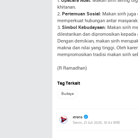
1.
Upacara Adat
: Makan sirih sering d
khitanan.
2.
Pertemuan Sosial
: Makan sirih jug
memperkuat hubungan antar masyarak
3.
Simbol Kebudayaan
: Makan sirih m
dilestarikan dan dipromosikan kepada
Dengan demikian, makan sirih merupak
makna dan nilai yang tinggi. Oleh karen
mempromosikan tradisi makan sirih se
(R Ramadhan)
Tag Terkait
Budaya
xtrens
Senin, 21 Juli 2025, 10:54 WIB