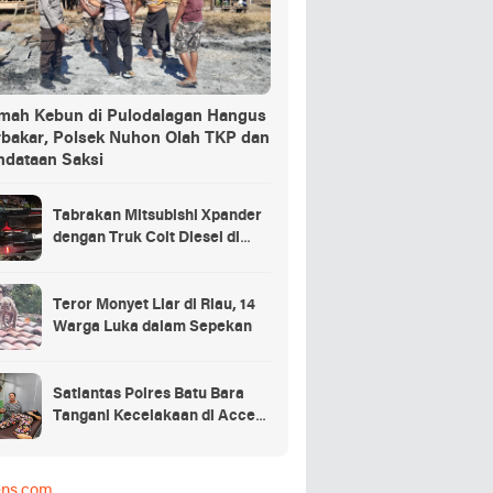
mah Kebun di Pulodalagan Hangus
rbakar, Polsek Nuhon Olah TKP dan
ndataan Saksi
Tabrakan Mitsubishi Xpander
dengan Truk Colt Diesel di
Batu Bara, Satu Orang
Meninggal Ditempat
Teror Monyet Liar di Riau, 14
Warga Luka dalam Sepekan
Satlantas Polres Batu Bara
Tangani Kecelakaan di Access
Road Inalum
ens.com