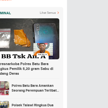
IMINAL
Lihat Semua
tresnarkoba Polres Batu Bara
ngkus Pemilik 5,20 gram Sabu di
dang Deras
Polres Batu Bara Amankan
Seorang Perempuan Terlibat
Peredaran Sabu di Nibung
Hangus
Polsek Talawi Ringkus Dua