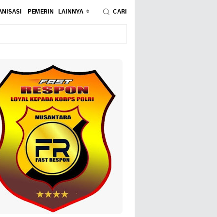
NISASI
PEMERINTAHAN
LAINNYA
PENDIDIKAN
CARI
PERISTIWA
POLITIK
SOSIAL