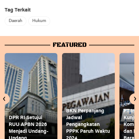
Tag Terkait
Daerah
Hukum
FEATURED
‹
›
BKN Perpanjang
PT Ina
DPR RI Setujui
Jadwal
Kunjun
RUU APBN 2026
Pengangkatan
Komite
Menjadi Undang-
PPPK Paruh Waktu
dan P
Undang
2024
Bara