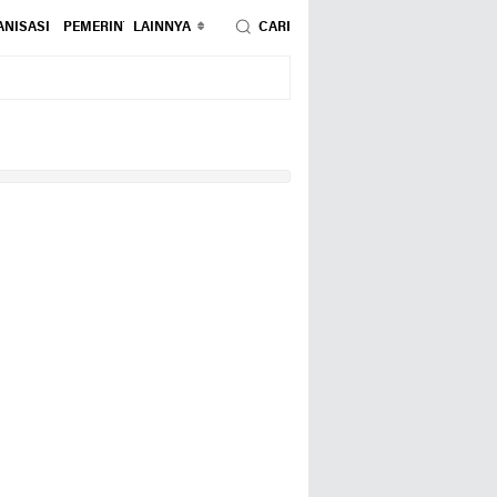
NISASI
PEMERINTAHAN
LAINNYA
PENDIDIKAN
CARI
PERISTIWA
POLITIK
SOSIAL